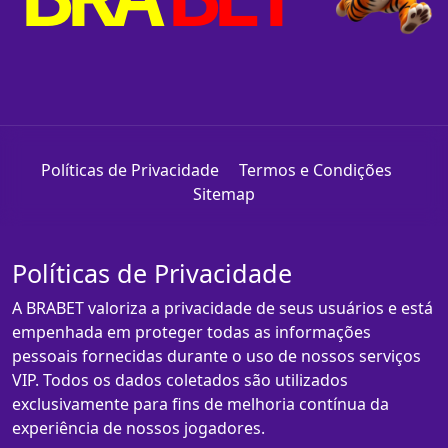
Políticas de Privacidade
Termos e Condições
Sitemap
Políticas de Privacidade
A BRABET valoriza a privacidade de seus usuários e está
empenhada em proteger todas as informações
pessoais fornecidas durante o uso de nossos serviços
VIP. Todos os dados coletados são utilizados
exclusivamente para fins de melhoria contínua da
experiência de nossos jogadores.