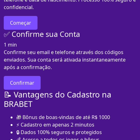
confidencial.
Começar
✅ Confirme sua Conta
1 min
Confirme seu email e telefone através dos códigos
enviados. Sua conta será ativada instantaneamente
após a confirmação.
Confirmar
📝 Vantagens do Cadastro na
BRABET
🎁 Bônus de boas-vindas de até R$ 1000
⚡ Cadastro em apenas 2 minutos
🔒 Dados 100% seguros e protegidos
💰 Acesso a todos os jogos e bônus