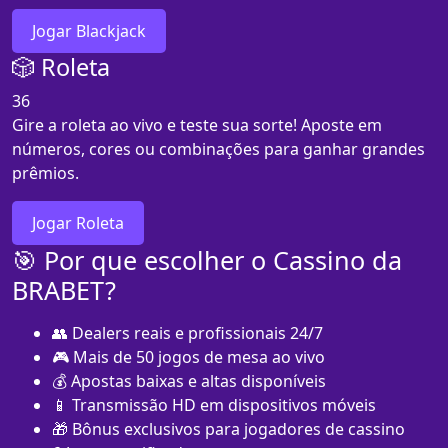
Jogar Blackjack
🎲 Roleta
36
Gire a roleta ao vivo e teste sua sorte! Aposte em
números, cores ou combinações para ganhar grandes
prêmios.
Jogar Roleta
🎯 Por que escolher o Cassino da
BRABET?
👥 Dealers reais e profissionais 24/7
🎮 Mais de 50 jogos de mesa ao vivo
💰 Apostas baixas e altas disponíveis
📱 Transmissão HD em dispositivos móveis
🎁 Bônus exclusivos para jogadores de cassino