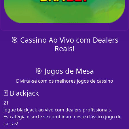
🎯 Cassino Ao Vivo com Dealers
Reais!
🎯 Jogos de Mesa
Divirta-se com os melhores jogos de cassino
🃏 Blackjack
21
Jogue blackjack ao vivo com dealers profissionais.
Estratégia e sorte se combinam neste clássico jogo de
cartas!