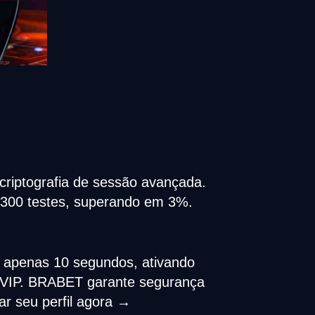
 criptografia de sessão avançada.
300 testes, superando em 3%.
m apenas 10 segundos, ativando
ia VIP. BRABET garante segurança
ar seu perfil agora →