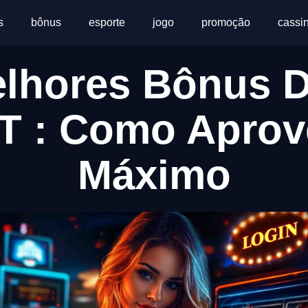
s
bônus
esporte
jogo
promoção
cassi
lhores Bônus D
 : Como Aprove
Máximo