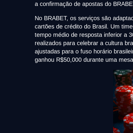
a confirmação de apostas do BRABE
No BRABET, os serviços são adaptados
cartões de crédito do Brasil. Um tim
tempo médio de resposta inferior a 
realizados para celebrar a cultura b
ajustadas para o fuso horário brasile
ganhou R$50,000 durante uma mesa 