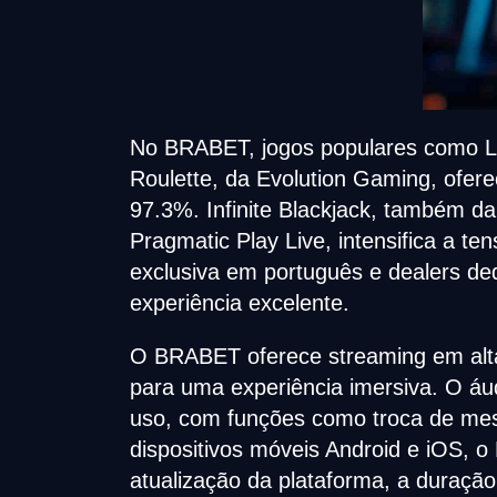
No BRABET, jogos populares como Lig
Roulette, da Evolution Gaming, ofere
97.3%. Infinite Blackjack, também da
Pragmatic Play Live, intensifica a t
exclusiva em português e dealers de
experiência excelente.
O BRABET oferece streaming em alta
para uma experiência imersiva. O áud
uso, com funções como troca de mes
dispositivos móveis Android e iOS, 
atualização da plataforma, a duraçã