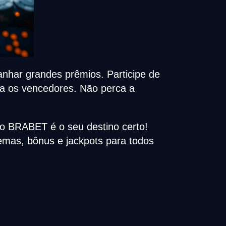
nhar grandes prêmios. Participe de
ra os vencedores. Não perca a
no BRABET é o seu destino certo!
temas, bônus e jackpots para todos