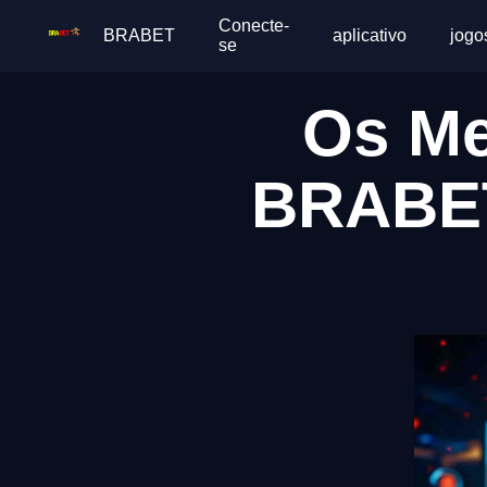
Conecte-
BRABET
aplicativo
jogo
se
Os Me
BRABET