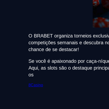
O BRABET organiza torneios exclusi
competições semanais e descubra no
chance de se destacar!
Se você é apaixonado por caça-níque
Aqui, as slots são o destaque princi
os
8Casino