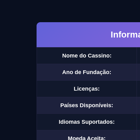
Inform
Nome do Cassino:
Ano de Fundação:
Licenças:
Países Disponíveis:
Idiomas Suportados:
Moeda Aceita: