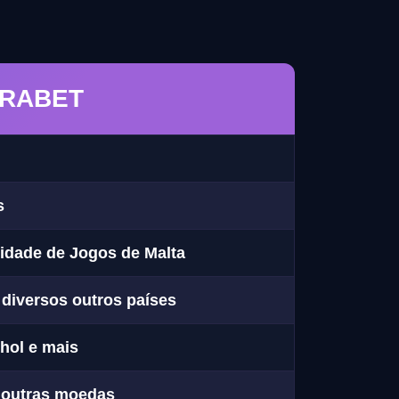
 BRABET
s
idade de Jogos de Malta
 diversos outros países
hol e mais
s outras moedas