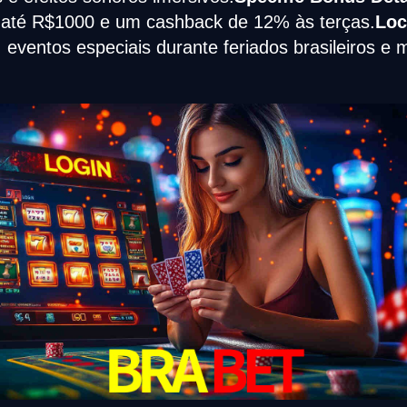
 até R$1000 e um cashback de 12% às terças.
Loc
eventos especiais durante feriados brasileiros e