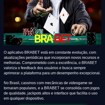
O aplicativo BRABET está em constante evolução, com
atualizações periódicas que incorporam novos recursos e
melhorias. Comprometido com a excelência, o BRABET
valoriza o feedback dos usuários e busca sempre
aprimorar a plataforma para um desempenho excepcional.
No Brasil, cassinos com mecânicas de videogame se
tornaram populares, e a BRABET se consolida com jogos
de qualidade, jackpots altos e interface que facilita o uso
em qualquer dispositivo.