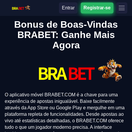
Entrar
Registrar-se
Bonus de Boas-Vindas
BRABET: Ganhe Mais
Agora
O aplicativo móvel BRABET.COM é a chave para uma
experiência de apostas inigualável. Baixe facilmente
através da App Store ou Google Play e mergulhe em uma
plataforma repleta de funcionalidades. Desde apostas ao
vivo até estatísticas detalhadas, o BRABET.COM oferece
tudo o que um jogador moderno precisa. A interface