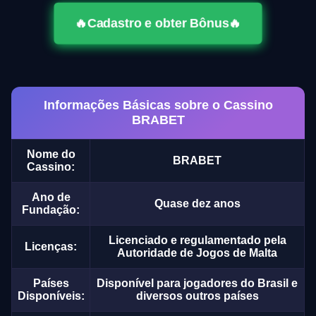
🔥Cadastro e obter Bônus🔥
Informações Básicas sobre o Cassino
BRABET
Nome do
BRABET
Cassino:
Ano de
Quase dez anos
Fundação:
Licenciado e regulamentado pela
Licenças:
Autoridade de Jogos de Malta
Países
Disponível para jogadores do Brasil e
Disponíveis:
diversos outros países