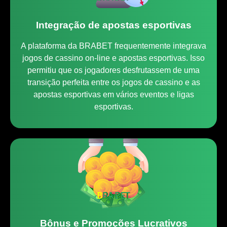
Integração de apostas esportivas
A plataforma da BRABET frequentemente integrava
jogos de cassino on-line e apostas esportivas. Isso
permitiu que os jogadores desfrutassem de uma
transição perfeita entre os jogos de cassino e as
apostas esportivas em vários eventos e ligas
esportivas.
Bônus e Promoções Lucrativos