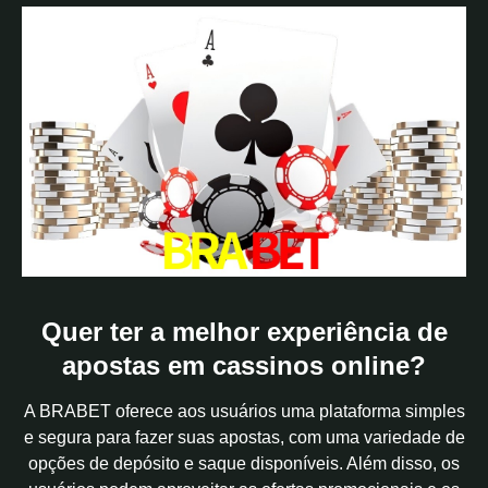
Quer ter a melhor experiência de
apostas em cassinos online?
A BRABET oferece aos usuários uma plataforma simples
e segura para fazer suas apostas, com uma variedade de
opções de depósito e saque disponíveis. Além disso, os