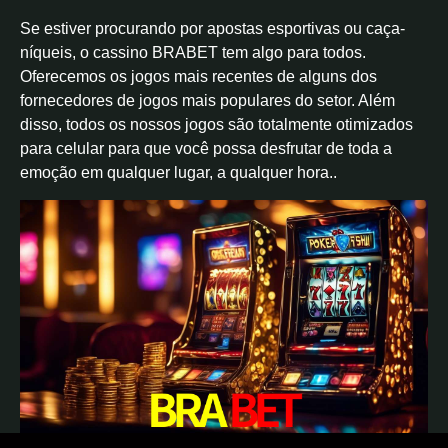
Se estiver procurando por apostas esportivas ou caça-
níqueis, o cassino BRABET tem algo para todos.
Oferecemos os jogos mais recentes de alguns dos
fornecedores de jogos mais populares do setor. Além
disso, todos os nossos jogos são totalmente otimizados
para celular para que você possa desfrutar de toda a
emoção em qualquer lugar, a qualquer hora..