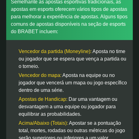
Semelhante às apostas esportivas tradicionais, as
apostas em esports oferecem vários tipos de apostas
para melhorar a experiência de apostas. Alguns tipos
comuns de apostas disponíveis na seção de esports
do BRABET incluem:
Vencedor da partida (Moneyline):
Aposta no time
ou jogador que se espera que vença a partida ou
o torneio.
Vencedor do mapa:
Aposta na equipe ou no
jogador que vencerá um mapa ou jogo específico
dentro de uma série.
Apostas de Handicap:
Dar uma vantagem ou
desvantagem a uma equipe ou jogador para
equilibrar as probabilidades.
Acima/Abaixo (Totais):
Apostar se a pontuação
total, mortes, rodadas ou outras métricas do jogo
serão superiores ou inferiores a um valor