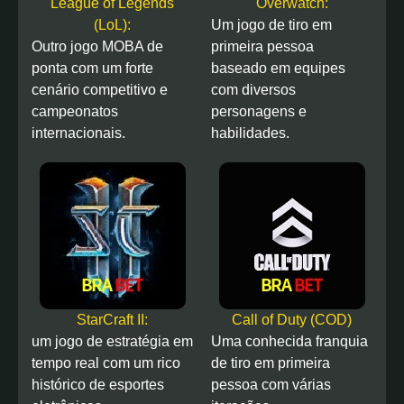
League of Legends
Overwatch:
(LoL):
Um jogo de tiro em
Outro jogo MOBA de
primeira pessoa
ponta com um forte
baseado em equipes
cenário competitivo e
com diversos
campeonatos
personagens e
internacionais.
habilidades.
StarCraft II:
Call of Duty (COD)
um jogo de estratégia em
Uma conhecida franquia
tempo real com um rico
de tiro em primeira
histórico de esportes
pessoa com várias