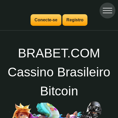
Conecte-se
Registro
BRABET.COM
Cassino Brasileiro
Bitcoin